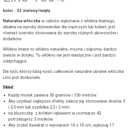
kolor : 32 zielony/mięta
Naturalna włóczka
w całości wykonana z włókna lnianego,
idealna na wyroby dziewiarskie dla mężczyzn lub kobiet, jest
również szeroko stosowana do wyrobu różnych akcesoriów i
dodatków.
Włókno lniane to włókno naturalne, mocne i odporne, bardzo
świeże w dotyku. To włókno nie jest elastyczne i jest bardzo
oddychające.
Dla tych, którzy lubią nosić całkowicie naturalne ubranie włóczka
Lino jest doskonała.
Skład:
Każdy motek zawiera 50 gramów i 150 metrów.
Aby uzyskać najlepsze efekty, zaleca się stosowanie drutów 5
i 5,5 mm lub szydełka 2,5 i 3 mm.
na bluzeczkę z krótkim rękawem w rozmiarze 42
potrzebujesz 5 motków.
Aby zrobić kwadrat o wymiarach 10 x 10 cm, wykonaj 17