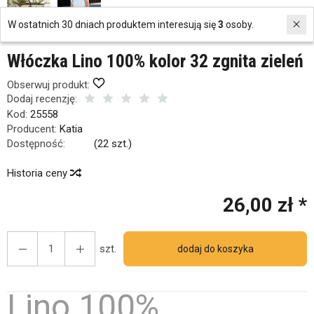
W ostatnich 30 dniach produktem interesują się
3
osoby.
Włóczka Lino 100% kolor 32 zgnita zieleń
Obserwuj produkt:
Dodaj recenzję:
Kod:
25558
Producent:
Katia
Dostępność:
Jest
(
22
szt.)
Historia ceny
26,00 zł *
szt.
dodaj do koszyka
Lino 100%