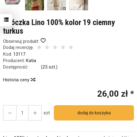
Włóczka Lino 100% kolor 19 ciemny
turkus
Obserwuj produkt:
Dodaj recenzję:
Kod:
13117
Producent:
Katia
Dostępność:
Jest
(
25
szt.)
Historia ceny
26,00 zł *
ię
7
osób.
szt.
dodaj do koszyka