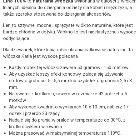
Lino 100%
to
naturalna włóczka
wykonana w całości z włókien
lnianych, idealna do dziergania odzieży dla kobiet i mężczyzn, a
także szeroko stosowana do dziergania akcesoriów.
Len to sztywne, mocne i sprężyste włókno naturalne, które jest
bardzo chłodne w dotyku. Włókno to jest nieelastyczne i wysoce
oddychające.
Dla dziewiarek, które lubią robić ubrania całkowicie naturalne, ta
włóczka Katia jest wysoce polecana.
Każdy motek tej włóczki zawiera 50 gramów i 150 metrów.
Aby uzyskać lepszy efekt końcowy, zaleca się używanie
drutów o grubości 5 i 5,5 mm lub szydełek o grubości 2,5 i 3
mm.
Na sweter z krótkim rękawem w rozmiarze 42 potrzeba 5
motków.
Aby wykonać kwadrat o wymiarach 10 x 10 cm, nabierz 17
oczek i przerób 23 rzędy.
Nadaje się do prania w pralce w temperaturze do 30ºC, z
krótkim cyklem wirowania.
Można prasować w maksymalnej temperaturze 110ºC.