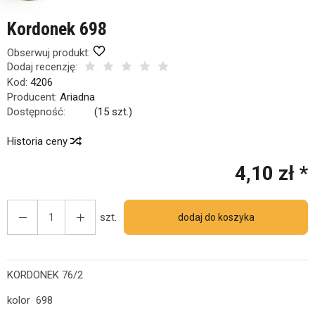
Kordonek 698
Obserwuj produkt:
Dodaj recenzję:
Kod:
4206
Producent:
Ariadna
Dostępność:
Jest
(
15
szt.)
Historia ceny
4,10 zł *
szt.
dodaj do koszyka
KORDONEK 76/2
kolor 698