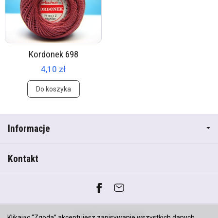
Kordonek 698
4,10 zł
Do koszyka
Informacje
Kontakt
*) brutto +
koszty dostawy
Klikając “Zgoda” akceptujesz zapisywanie wszystkich danych