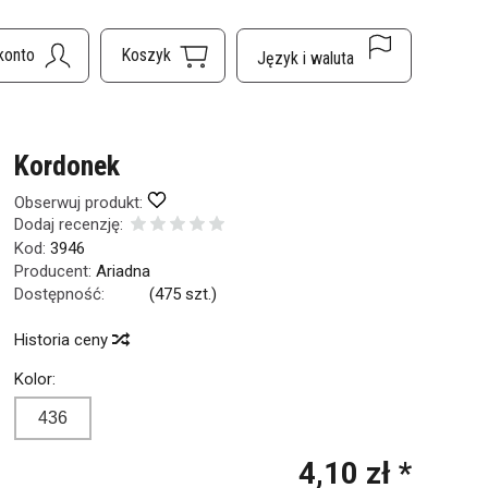
Kordonek
Obserwuj produkt:
Dodaj recenzję:
Kod:
3946
Producent:
Ariadna
Dostępność:
Jest
(
475
szt.)
Historia ceny
Kolor:
436
4,10 zł *