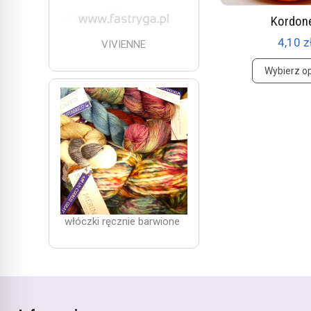
Kordon
4,10 z
VIVIENNE
Wybierz o
włóczki ręcznie barwione