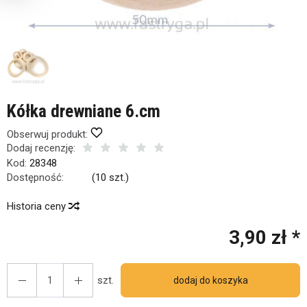
Kółka drewniane 6.cm
ę
6
osób.
Obserwuj produkt:
Dodaj recenzję:
Kod:
28348
Dostępność:
Jest
(
10
szt.)
Historia ceny
3,90 zł *
szt.
dodaj do koszyka