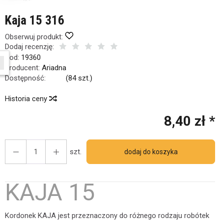
Kaja 15 316
Obserwuj produkt:
Dodaj recenzję:
Kod:
19360
em interesują się
4
osoby.
Producent:
Ariadna
Dostępność:
Jest
(
84
szt.)
Historia ceny
8,40 zł *
szt.
dodaj do koszyka
KAJA 15
Kordonek KAJA jest przeznaczony do różnego rodzaju robótek