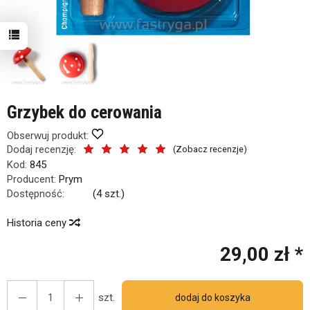
Grzybek do cerowania
Obserwuj produkt:
Dodaj recenzję:
(
Zobacz recenzje
)
Kod:
845
Producent:
Prym
Dostępność:
Jest
(
4
szt.)
Historia ceny
29,00 zł *
szt.
dodaj do koszyka