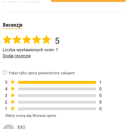
Recenzje
5
Liczba wystawionych ocen: 1
Dodaj recenzję
Pokaż tylko opinie potwierdzone zakupem
5
1
4
0
3
0
2
0
1
0
Kliknij ocenę aby filtorwać opinie
XXO