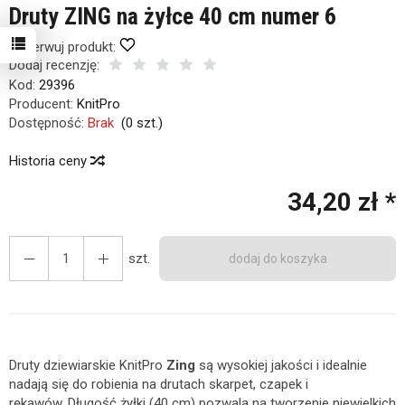
Druty ZING na żyłce 40 cm numer 6
Obserwuj produkt:
Dodaj recenzję:
Kod:
29396
Producent:
KnitPro
Dostępność:
Brak
(
0
szt.)
Historia ceny
34,20 zł *
szt.
dodaj do koszyka
sób.
Druty dziewiarskie KnitPro
Zing
są wysokiej jakości i idealnie
nadają się do robienia na drutach skarpet, czapek i
rękawów. Długość żyłki (40 cm) pozwala na tworzenie niewielkich