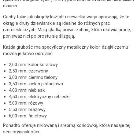
dzianin.
Cechy takie jak okrągły kształt i niewielka waga sprawiają, że te
okrągłe druty dziewiarskie są idealne do różnych prac
rzemieślniczych. Mają gładką powierzchnię, która ułatwia pracę,
ponieważ nici po prostu się ślizgają.
Każda grubość ma specyficzny metaliczny kolor, dzięki czemu
można je łatwo odróżnić.
2,00 mm: kolor koralowy
2,50 mm: czerwony
3,00 mm: ciemnozielony
3,50 mm: zieleń pistacjowa
4,00 mm: niebieski
4,50 mm: elektryczny niebieski
5,00 mm: różowy
5.50 mm: brązowy
6,00 mm: fioletowy
Ponadto oferuje niklowaną i srebrną końcówkę, która nadaje tej
serii oryginalności.