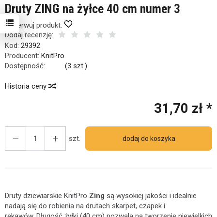
Druty ZING na żyłce 40 cm numer 3
Obserwuj produkt:
Dodaj recenzję:
Kod:
29392
Producent:
KnitPro
Dostępność:
Jest
(
3
szt.)
Historia ceny
31,70 zł *
szt.
dodaj do koszyka
Druty dziewiarskie KnitPro
Zing
są wysokiej jakości i idealnie
nadają się do robienia na drutach skarpet, czapek i
rękawów. Długość żyłki (40 cm) pozwala na tworzenie niewielkich