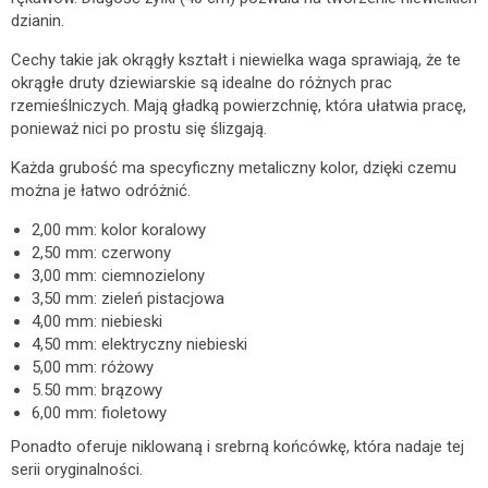
dzianin.
Cechy takie jak okrągły kształt i niewielka waga sprawiają, że te
okrągłe druty dziewiarskie są idealne do różnych prac
rzemieślniczych. Mają gładką powierzchnię, która ułatwia pracę,
ponieważ nici po prostu się ślizgają.
Każda grubość ma specyficzny metaliczny kolor, dzięki czemu
można je łatwo odróżnić.
2,00 mm: kolor koralowy
2,50 mm: czerwony
3,00 mm: ciemnozielony
3,50 mm: zieleń pistacjowa
4,00 mm: niebieski
4,50 mm: elektryczny niebieski
5,00 mm: różowy
5.50 mm: brązowy
6,00 mm: fioletowy
Ponadto oferuje niklowaną i srebrną końcówkę, która nadaje tej
serii oryginalności.