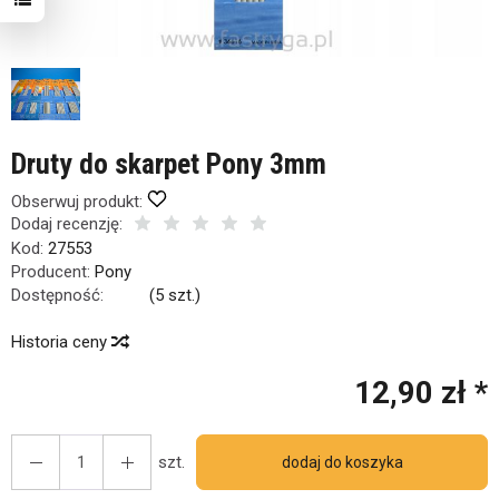
Druty do skarpet Pony 3mm
Obserwuj produkt:
Dodaj recenzję:
Kod:
27553
Producent:
Pony
Dostępność:
Jest
(
5
szt.)
Historia ceny
12,90 zł *
szt.
dodaj do koszyka