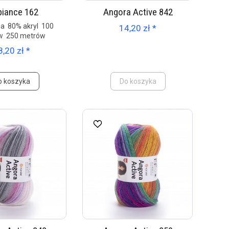
iance 162
Angora Active 842
a 80% akryl 100
14,20 zł *
w 250 metrów
8,20 zł *
o koszyka
Do koszyka