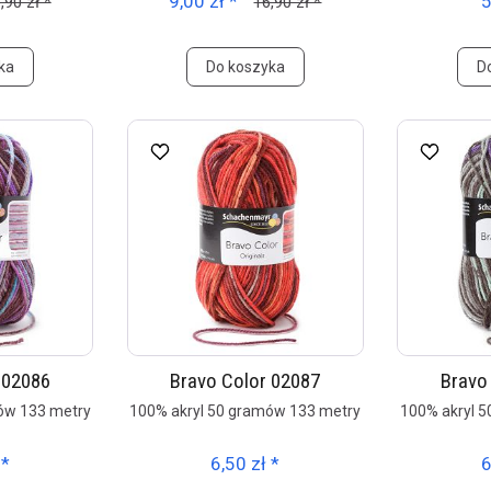
9,00 zł *
5
,90 zł *
16,90 zł *
ka
Do koszyka
D
 02086
Bravo Color 02087
Bravo
ów 133 metry
100% akryl 50 gramów 133 metry
100% akryl 
 *
6,50 zł *
6