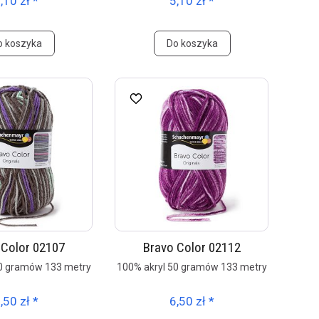
,10 zł *
5,10 zł *
o koszyka
Do koszyka
 Color 02107
Bravo Color 02112
50 gramów 133 metry
100% akryl 50 gramów 133 metry
,50 zł *
6,50 zł *