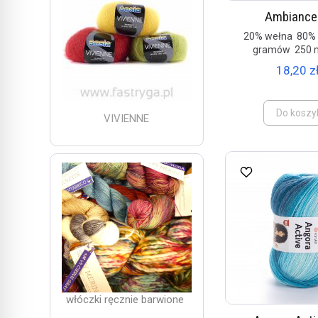
Ambiance
20% wełna 80% 
gramów 250 
18,20 zł
Do koszy
VIVIENNE
włóczki ręcznie barwione