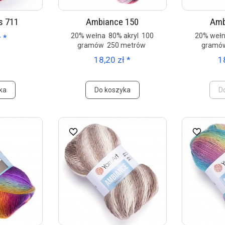
s 711
Ambiance 150
Amb
20% wełna 80% akryl 100
20% wełn
 *
gramów 250 metrów
gramó
18,20 zł *
1
ka
Do koszyka
D