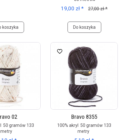
19,00 zł *
27,00 zł *
o koszyka
Do koszyka
ravo 02
Bravo 8355
yl 50 gramów 133
100% akryl 50 gramów 133
metry
metry