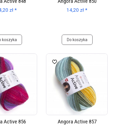
a Active 848
Angora Active 850
4,20 zł *
14,20 zł *
o koszyka
Do koszyka
a Active 856
Angora Active 857