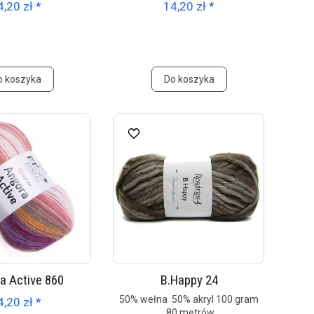
4,20 zł *
14,20 zł *
o koszyka
Do koszyka
a Active 860
B.Happy 24
50% wełna 50% akryl 100 gram
4,20 zł *
80 metrów