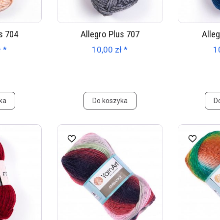
s 704
Allegro Plus 707
Alle
 *
10,00 zł *
1
ka
Do koszyka
D