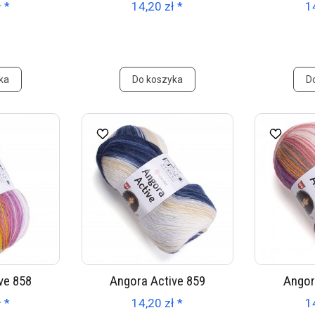
 *
14,20 zł *
1
ka
Do koszyka
D
ve 858
Angora Active 859
Angor
 *
14,20 zł *
1