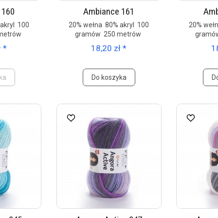
 160
Ambiance 161
Amb
akryl 100
20% wełna 80% akryl 100
20% wełn
metrów
gramów 250 metrów
gramó
 *
18,20 zł *
1
ka
Do koszyka
D