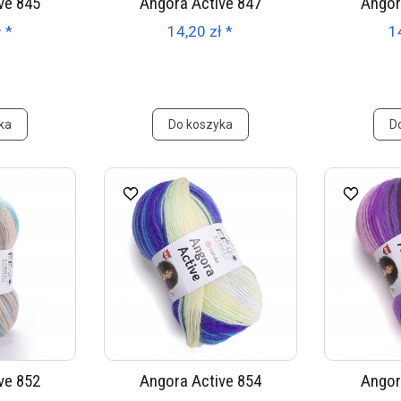
ve 845
Angora Active 847
Angor
 *
14,20 zł *
1
ka
Do koszyka
D
ve 852
Angora Active 854
Angor