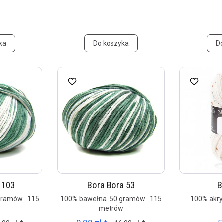
ka
Do koszyka
D
 103
Bora Bora 53
B
 gramów 115
100% bawełna 50 gramów 115
100% akr
w
metrów