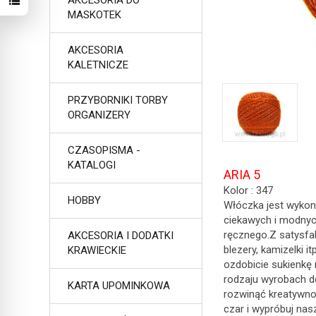
AKCESORIA DO
MASKOTEK
AKCESORIA
KALETNICZE
PRZYBORNIKI TORBY
ORGANIZERY
CZASOPISMA -
KATALOGI
ARIA 5
Kolor : 347
HOBBY
Włóczka jest wykon
ciekawych i modnyc
ręcznego.Z satysfakc
AKCESORIA I DODATKI
blezery, kamizelki i
KRAWIECKIE
ozdobicie sukienkę
rodzaju wyrobach d
KARTA UPOMINKOWA
rozwinąć kreatywnoś
czar i wypróbuj nas