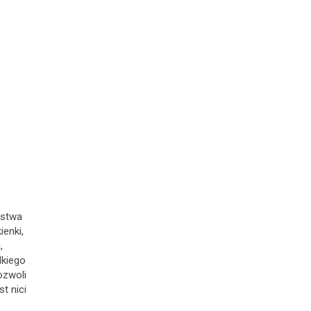
rstwa
ienki,
,
lkiego
ozwoli
t nici