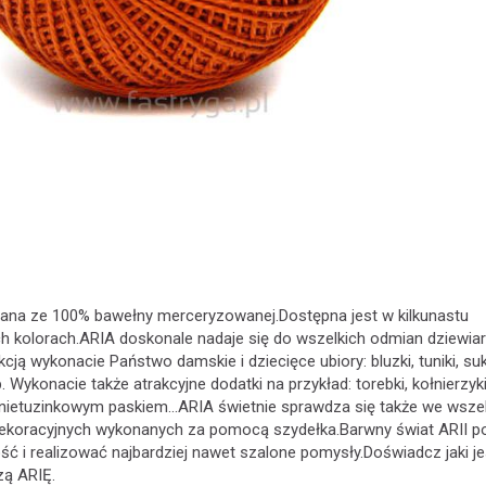
ana ze 100% bawełny merceryzowanej.Dostępna jest w kilkunastu
h kolorach.ARIA doskonale nadaje się do wszelkich odmian dziewia
ją wykonacie Państwo damskie i dziecięce ubiory: bluzki, tuniki, suk
tp. Wykonacie także atrakcyjne dodatki na przykład: torebki, kołnierzyki
 nietuzinkowym paskiem...ARIA świetnie sprawdza się także we wsze
ekoracyjnych wykonanych za pomocą szydełka.Barwny świat ARII p
ć i realizować najbardziej nawet szalone pomysły.Doświadcz jaki jes
zą ARIĘ.