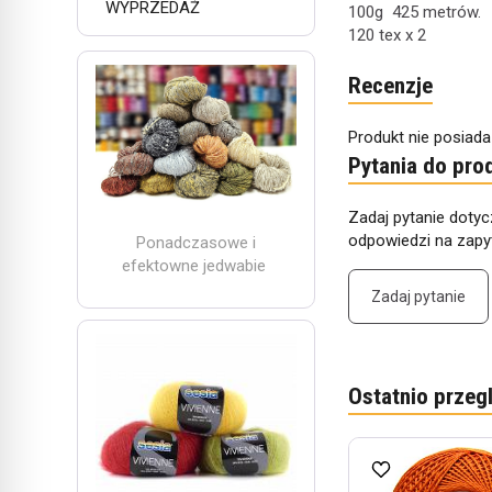
WYPRZEDAŻ
100g 425 metrów.
120 tex x 2
Recenzje
Produkt nie posiada
Pytania do pro
Zadaj pytanie dotyc
odpowiedzi na zapyt
Ponadczasowe i
efektowne jedwabie
Zadaj pytanie
Ostatnio przeg