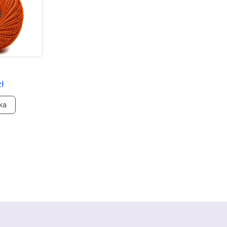
zł
ka