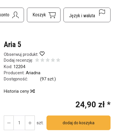
Aria 5
Obserwuj produkt:
Dodaj recenzję:
Kod:
12204
Producent:
Ariadna
Dostępność:
Jest
(
97
szt.)
Historia ceny
24,90 zł *
szt.
dodaj do koszyka