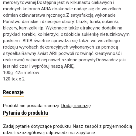
merceryzowanej.Dostępna jest w kilkunastu ciekawych i
modnych kolorach.ARIA doskonale nadaje się do wszelkich
odmian dziewiarstwa ręcznego.Z satysfakcją wykonacie
Państwo damskie i dziecięce ubiory: bluzki, tuniki, sukienki,
blezery, kamizelki itp. Wykonacie także atrakcyjne dodatki na
przykład: torebki, kołnierzyki, ozdobicie sukienkę nietuzinkowym
paskiem...ARIA świetnie sprawdza się także we wszelkiego
rodzaju wyrobach dekoracyjnych wykonanych za pomocą
szydełka.Barwny świat ARII pozwoli rozwinąć kreatywność i
realizować najbardziej nawet szalone pomysły.Doświadcz jaki
jest nici czar i wypróbuj naszą ARIĘ.
100g 425 metrów.
120 tex x 2
Recenzje
Produkt nie posiada recenzji.
Dodaj recenzję
Pytania do produktu
Zadaj pytanie dotyczące produktu. Nasz zespół z przyjemnością
udzieli szczegółowej odpowiedzi na zapytanie.