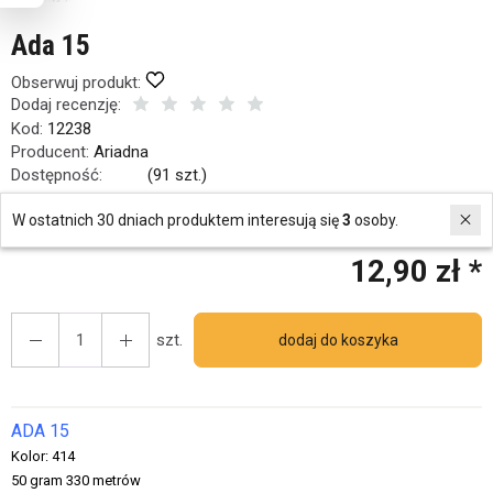
Ada 15
Obserwuj produkt:
Dodaj recenzję:
Kod:
12238
Producent:
Ariadna
Dostępność:
Jest
(
91
szt.)
W ostatnich 30 dniach produktem interesują się
3
osoby.
Historia ceny
12,90 zł *
szt.
dodaj do koszyka
ADA 15
Kolor: 414
50 gram 330 metrów